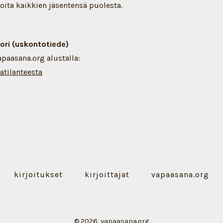
ioita kaikkien jäsentensä puolesta.
tori (uskontotiede)
apaasana.org alustalla:
atilanteesta
kirjoitukset
kirjoittajat
vapaasana.org
© 2026
vapaasana.org