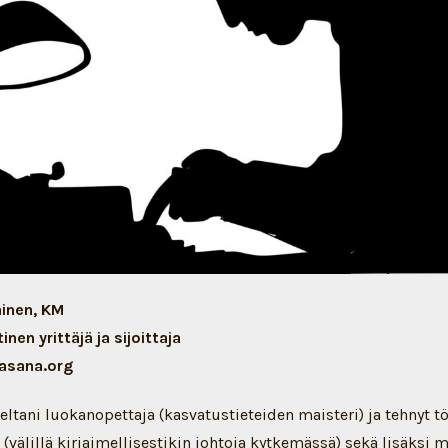
inen, KM
nen yrittäjä ja sijoittaja
sana.org
ltani luokanopettaja (kasvatustieteiden maisteri) ja tehnyt töi
 (välillä kirjaimellisestikin johtoja kytkemässä) sekä lisäksi 