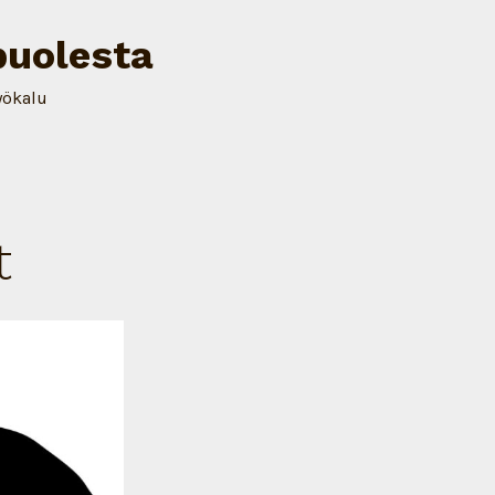
puolesta
yökalu
t