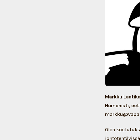
Markku Laatika
Humanisti, eetti
markku@vapaa
Olen koulutukse
johtotehtävissä