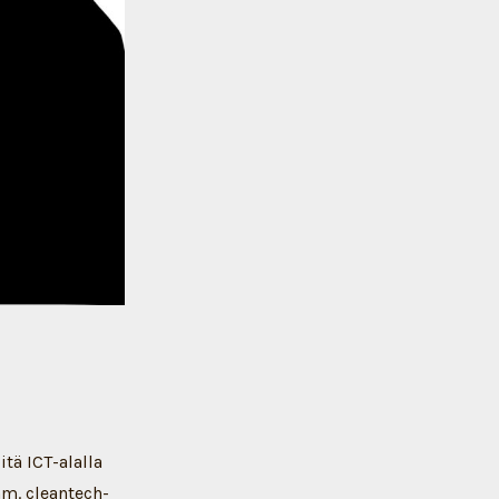
tä ICT-alalla
mm. cleantech-