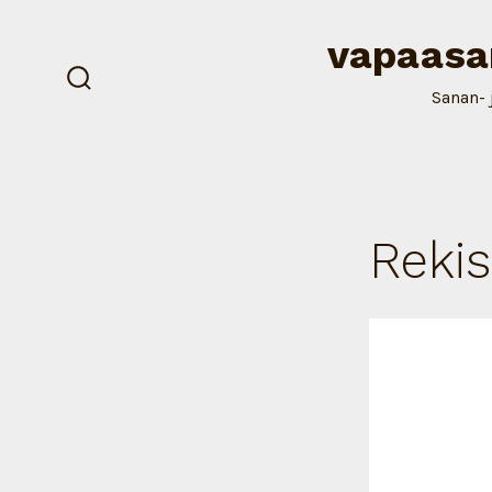
Siirry
vapaasa
sisältöön
Sanan- 
näytä/piilota
hakukenttä
Rekis