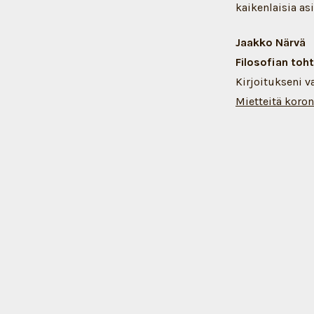
kaikenlaisia as
Jaakko Närvä
Filosofian toh
Kirjoitukseni v
Mietteitä koron