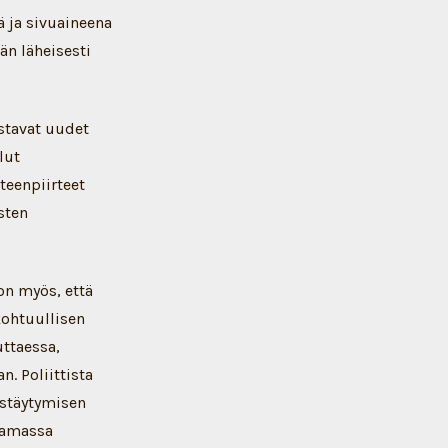
ä ja sivuaineena
än läheisesti
ostavat uudet
lut
teenpiirteet
sten
on myös, että
kohtuullisen
uttaessa,
. Poliittista
estäytymisen
jamassa