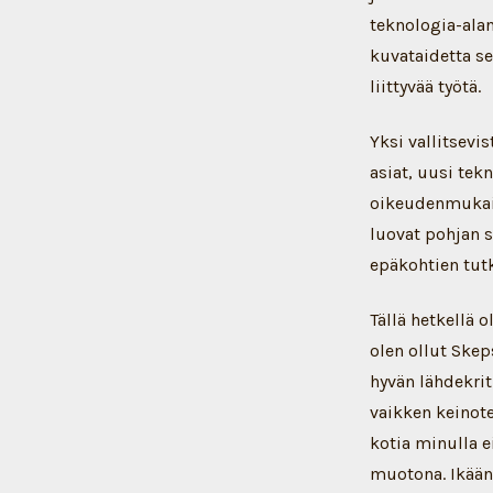
teknologia-alan
kuvataidetta sek
liittyvää työtä.
Yksi vallitsevi
asiat, uusi tek
oikeudenmukais
luovat pohjan si
epäkohtien tut
Tällä hetkellä 
olen ollut Skep
hyvän lähdekrit
vaikken keinote
kotia minulla e
muotona. Ikään