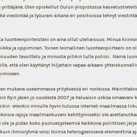
 yrittäjänä. Olen opiskellut Oulun yliopistossa kasvatustieteit
ä viestintää ja työurani aikana eri positioissa tehnyt viestintä
sta luonteenpiirteistäni on aina ollut uteliaisuus. Minua kiinn
niikka ja oppiminen. Toinen leimallinen luonteenpiirteeni on ol
uuden tavoittelu ja minusta pitikin tulla poliisi. Nämä luon
lle, että olen käyttänyt hiljattain vapaa-aikaani yhteiskunnalli
kimiseen.
olen mukana useammassa yrityksessä eri rooleissa. Mainittako
sis Ry:n jäsen jo vuodesta 2007 ja haluaisin uskoa omaavani 
iikin -etenkin minulle hyvin tutussa internet-maailmassa liik
koisia rajoja maailmankuvani kehittymiseksi ole asettanutkaan
i ole ja pidän koko puoluesysteemiä heikkona poliittisen järj
kuin ihmisryhmä voisi toimia heterogeenisenä elementtinä a