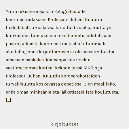
Deb
2:
kor
Yritin rekisteröityä ts.fi -blogialustalle
tur
kommentoidakseni Professori Juhani Knuutin
tiededebattia koskevaa kirjoitusta siellä, mutta yli
kuukauden tunnuksieni rekisteröintiä odotettuani
päätin julkaista kommenttini täällä tutummalla
alustalla, jonne kirjoittaminen ei ole sensuroitua tai
ainakaan hankalaa. Kannanpa siis itsekin
vaatimattoman korteni kekoon tässä MKR:n ja
Professori Juhani Knuutin koronarokotteiden
turvallisuutta koskevassa debatissa. Olen maallikko,
enkä omaa minkäänlaista lääketieteellistä koulutusta.
[…]
kirjoitukset