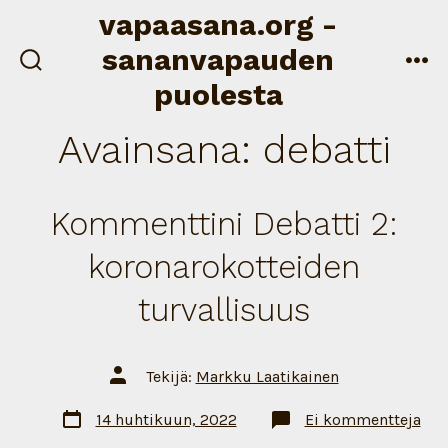
Siirry
vapaasana.org -
sisältöön
sananvapauden
näytä/piilota
val
puolesta
hakukenttä
Avainsana:
debatti
Kommenttini Debatti 2:
koronarokotteiden
turvallisuus
Artikkelin
Tekijä:
Markku Laatikainen
tekijä
Artikkelin
arti
14 huhtikuun, 2022
Ei kommentteja
päivämäärä
Kom