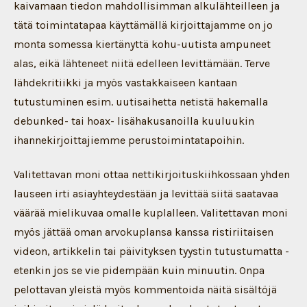
kaivamaan tiedon mahdollisimman alkulähteilleen ja
tätä toimintatapaa käyttämällä kirjoittajamme on jo
monta somessa kiertänyttä kohu-uutista ampuneet
alas, eikä lähteneet niitä edelleen levittämään. Terve
lähdekritiikki ja myös vastakkaiseen kantaan
tutustuminen esim. uutisaihetta netistä hakemalla
debunked- tai hoax- lisähakusanoilla kuuluukin
ihannekirjoittajiemme perustoimintatapoihin.
Valitettavan moni ottaa nettikirjoituskiihkossaan yhden
lauseen irti asiayhteydestään ja levittää siitä saatavaa
väärää mielikuvaa omalle kuplalleen. Valitettavan moni
myös jättää oman arvokuplansa kanssa ristiriitaisen
videon, artikkelin tai päivityksen tyystin tutustumatta -
etenkin jos se vie pidempään kuin minuutin. Onpa
pelottavan yleistä myös kommentoida näitä sisältöjä