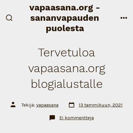
Siirry
vapaasana.org -
sisältöön
sananvapauden
näytä/piilota
val
puolesta
hakukenttä
Tervetuloa
vapaasana.org
blogialustalle
Artikkelin
Artikkelin
Tekijä:
vapaasana
13 tammikuun, 2021
päivämäärä
tekijä
artikkeliin
Ei kommentteja
Tervetuloa
vapaasana.org
blogialustalle