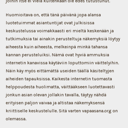
joihin itse ei vielä kuitenkaan ole edes tutustunut.
Huomioitava on, että tänä päivänä jopa alansa
luotetuimmat asiantuntijat ovat julkisissa
keskustelussa voimakkaasti eri mieltä keskenään ja
tutkimuksia tai ainakin perusteltuja näkemyksiä löytyy
aiheesta kuin aiheesta, melkeinpä minkä tahansa
kannan perusteluiksi. Nämä ovat hyviä ammuksia
internetin kanavissa käytäviin loputtomiin väittelyihin.
Näin käy myös eittämättä useiden täällä käsiteltyjen
aiheiden tapauksissa. Kaikesta internetin tuomasta
helppoudesta huolimatta, väittääkseen luotettavasti
jonkun asian olevan jollakin tavalla, täytyy nähdä
erityisen paljon vaivaa ja altistaa näkemyksensä
kriittiselle keskustelulle. Sitä varten vapaasana.org on
olemassa.