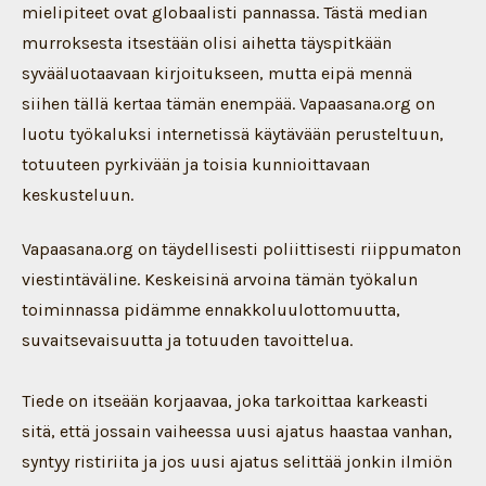
mielipiteet ovat globaalisti pannassa. Tästä median
murroksesta itsestään olisi aihetta täyspitkään
syvääluotaavaan kirjoitukseen, mutta eipä mennä
siihen tällä kertaa tämän enempää. Vapaasana.org on
luotu työkaluksi internetissä käytävään perusteltuun,
totuuteen pyrkivään ja toisia kunnioittavaan
keskusteluun.
Vapaasana.org on täydellisesti poliittisesti riippumaton
viestintäväline. Keskeisinä arvoina tämän työkalun
toiminnassa pidämme ennakkoluulottomuutta,
suvaitsevaisuutta ja totuuden tavoittelua.
Tiede on itseään korjaavaa, joka tarkoittaa karkeasti
sitä, että jossain vaiheessa uusi ajatus haastaa vanhan,
syntyy ristiriita ja jos uusi ajatus selittää jonkin ilmiön