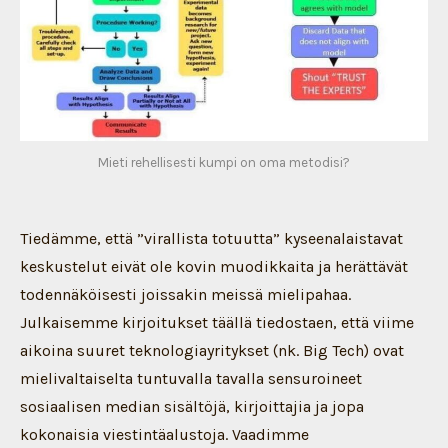
Mieti rehellisesti kumpi on oma metodisi?
Tiedämme, että ”virallista totuutta” kyseenalaistavat
keskustelut eivät ole kovin muodikkaita ja herättävät
todennäköisesti joissakin meissä mielipahaa.
Julkaisemme kirjoitukset täällä tiedostaen, että viime
aikoina suuret teknologiayritykset (nk. Big Tech) ovat
mielivaltaiselta tuntuvalla tavalla sensuroineet
sosiaalisen median sisältöjä, kirjoittajia ja jopa
kokonaisia viestintäalustoja. Vaadimme