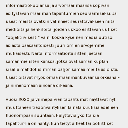
informaatiokuplansa ja arvomaailmaansa sopivan
esitystavan maailman tapahtumien seuraamiseksi. Ja
useat meistä ovatkin valinneet seurattavakseen niitä
medioita ja henkilöitä, joiden uskoo esittävän uutiset
”objektiivisesti” vain, koska kyseinen media uutisoi
asiasta pääsääntöisesti juuri omien arvojemme
mukaisesti. Näitä informaatioita sitten jaetaan
samanmielisten kanssa, jotka ovat saman kuplan
sisällä mahdollisimman paljon samaa mieltä asioista.
Useat pitävät myös omaa maailmankuvaansa oikeana –
ja nimenomaan ainoana oikeana.
Vuosi 2020 ja viimepäivien tapahtumat näyttävät nyt
muuttaneen tiedonvälityksen lainalaisuuksia edelleen
huonompaan suuntaan. Hälyttäviä yksittäisiä
tapahtumia on nähty, kun tietyt aiheet tai poliittiset