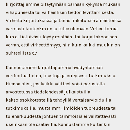
kirjoittajiamme pitäytymään parhaan kykynsä mukaan
vihapuheesta tai valheellisen tiedon levittämisestä.
Virheitä kirjoituksissa ja tänne linkatuissa aineistoissa
varmasti kuitenkin on ja tulee olemaan. Virheettömiä
kun ei tiettävästi löydy mistään -tai korjattakoon sen
verran, että virheettömyys, niin kuin kaikki muukin on
suhteellista 🙂
Kannustamme kirjoittajiamme hyödyntämään
verifioitua tietoa, tilastoja ja erityisesti tutkimuksia.
Hienoa olisi, jos kaikki väitteet voisi perustella
arvostetussa tiedelehdessä julkaistuilla
kaksoissokkotesteillä tehdyillä vertaisarvioiduilla
tutkimuksilla, mutta mm. ilmiöiden tuoreudesta tai
tulenarkuudesta johtuen tämmöisiä ei valitettavasti
useinkaan ole saatavilla. Kannustamme kuitenkin