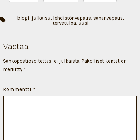
blogi
,
julkaisu
,
lehdistönvapaus
,
sananvapaus
,
Avainsanat
tervetuloa
,
uusi
Vastaa
Sähköpostiosoitettasi ei julkaista.
Pakolliset kentät on
merkitty
*
kommentti
*