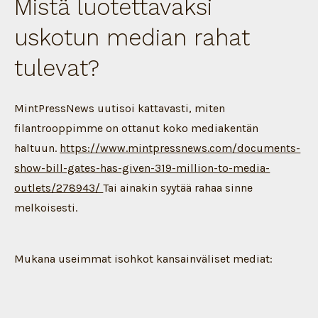
Mistä luotettavaksi
uskotun median rahat
tulevat?
MintPressNews uutisoi kattavasti, miten
filantrooppimme on ottanut koko mediakentän
haltuun.
https://www.mintpressnews.com/documents-
show-bill-gates-has-given-319-million-to-media-
outlets/278943/
Tai ainakin syytää rahaa sinne
melkoisesti.
Mukana useimmat isohkot kansainväliset mediat: