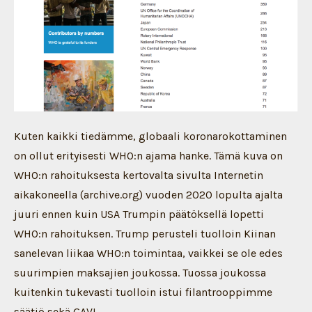
Kuten kaikki tiedämme, globaali koronarokottaminen
on ollut erityisesti WHO:n ajama hanke. Tämä kuva on
WHO:n rahoituksesta kertovalta sivulta Internetin
aikakoneella (archive.org) vuoden 2020 lopulta ajalta
juuri ennen kuin USA Trumpin päätöksellä lopetti
WHO:n rahoituksen. Trump perusteli tuolloin Kiinan
sanelevan liikaa WHO:n toimintaa, vaikkei se ole edes
suurimpien maksajien joukossa. Tuossa joukossa
kuitenkin tukevasti tuolloin istui filantrooppimme
säätiö sekä GAVI.