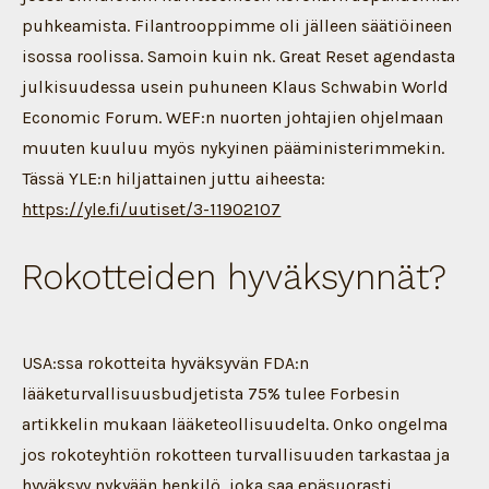
puhkeamista. Filantrooppimme oli jälleen säätiöineen
isossa roolissa. Samoin kuin nk. Great Reset agendasta
julkisuudessa usein puhuneen Klaus Schwabin World
Economic Forum. WEF:n nuorten johtajien ohjelmaan
muuten kuuluu myös nykyinen pääministerimmekin.
Tässä YLE:n hiljattainen juttu aiheesta:
https://yle.fi/uutiset/3-11902107
Rokotteiden hyväksynnät?
USA:ssa rokotteita hyväksyvän FDA:n
lääketurvallisuusbudjetista 75% tulee Forbesin
artikkelin mukaan lääketeollisuudelta. Onko ongelma
jos rokoteyhtiön rokotteen turvallisuuden tarkastaa ja
hyväksyy nykyään henkilö, joka saa epäsuorasti