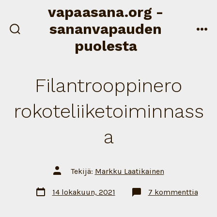
Siirry
vapaasana.org -
sisältöön
sananvapauden
näytä/piilota
val
puolesta
hakukenttä
Filantrooppinero
rokoteliiketoiminnass
a
Artikkelin
Tekijä:
Markku Laatikainen
tekijä
Artikkelin
artik
14 lokakuun, 2021
7 kommenttia
päivämäärä
Filan
rokot