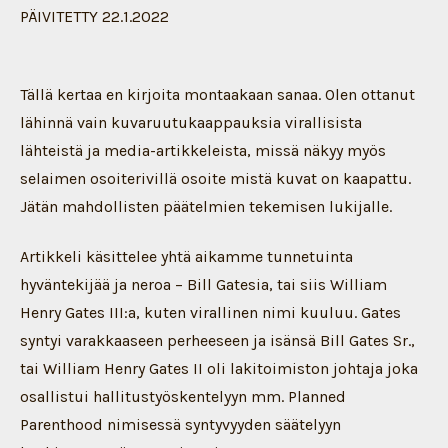
PÄIVITETTY 22.1.2022
Tällä kertaa en kirjoita montaakaan sanaa. Olen ottanut
lähinnä vain kuvaruutukaappauksia virallisista
lähteistä ja media-artikkeleista, missä näkyy myös
selaimen osoiterivillä osoite mistä kuvat on kaapattu.
Jätän mahdollisten päätelmien tekemisen lukijalle.
Artikkeli käsittelee yhtä aikamme tunnetuinta
hyväntekijää ja neroa – Bill Gatesia, tai siis William
Henry Gates III:a, kuten virallinen nimi kuuluu. Gates
syntyi varakkaaseen perheeseen ja isänsä Bill Gates Sr.,
tai William Henry Gates II oli lakitoimiston johtaja joka
osallistui hallitustyöskentelyyn mm. Planned
Parenthood nimisessä syntyvyyden säätelyyn