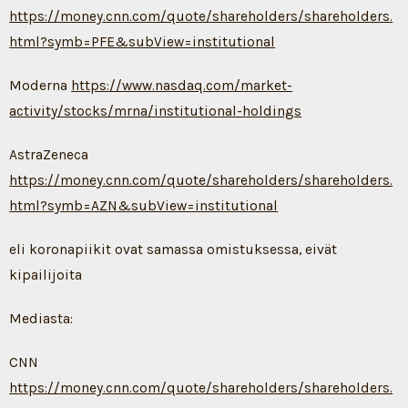
https://money.cnn.com/quote/shareholders/shareholders.
html?symb=PFE&subView=institutional
Moderna
https://www.nasdaq.com/market-
activity/stocks/mrna/institutional-holdings
AstraZeneca
https://money.cnn.com/quote/shareholders/shareholders.
html?symb=AZN&subView=institutional
eli koronapiikit ovat samassa omistuksessa, eivät
kipailijoita
Mediasta:
CNN
https://money.cnn.com/quote/shareholders/shareholders.