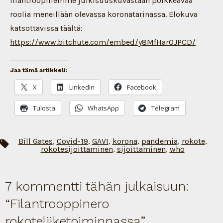
filantroopillemme julkisuuskuvastaan poikkeavaa
roolia meneillään olevassa koronatarinassa. Elokuva
katsottavissa täältä:
https://www.bitchute.com/embed/y8MfHar0JPCD/
Jaa tämä artikkeli:
X
LinkedIn
Facebook
Tulosta
WhatsApp
Telegram
Bill Gates
,
Covid-19
,
GAVI
,
korona
,
pandemia
,
rokote
,
Avainsanat
rokotesijoittaminen
,
sijoittaminen
,
who
7 kommentti tähän julkaisuun:
“
Filantrooppinero
rokoteliiketoiminnassa
”