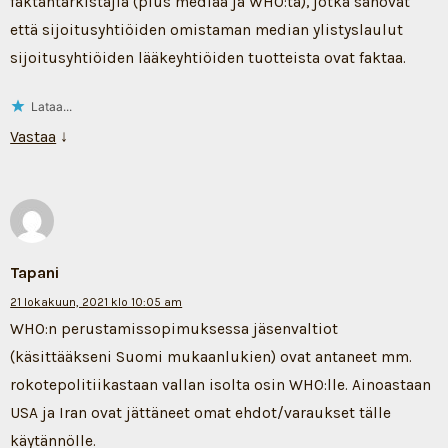
faktantarkistajia (plus mediaa ja WHO:ta), jotka sanovat
että sijoitusyhtiöiden omistaman median ylistyslaulut
sijoitusyhtiöiden lääkeyhtiöiden tuotteista ovat faktaa.
Lataa...
Vastaa
↓
Tapani
21 lokakuun, 2021 klo 10:05 am
WHO:n perustamissopimuksessa jäsenvaltiot
(käsittääkseni Suomi mukaanlukien) ovat antaneet mm.
rokotepolitiikastaan vallan isolta osin WHO:lle. Ainoastaan
USA ja Iran ovat jättäneet omat ehdot/varaukset tälle
käytännölle.