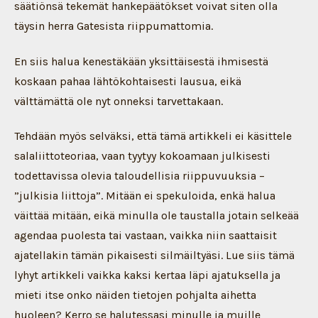
säätiönsä tekemät hankepäätökset voivat siten olla
täysin herra Gatesista riippumattomia.
En siis halua kenestäkään yksittäisestä ihmisestä
koskaan pahaa lähtökohtaisesti lausua, eikä
välttämättä ole nyt onneksi tarvettakaan.
Tehdään myös selväksi, että tämä artikkeli ei käsittele
salaliittoteoriaa, vaan tyytyy kokoamaan julkisesti
todettavissa olevia taloudellisia riippuvuuksia –
”julkisia liittoja”. Mitään ei spekuloida, enkä halua
väittää mitään, eikä minulla ole taustalla jotain selkeää
agendaa puolesta tai vastaan, vaikka niin saattaisit
ajatellakin tämän pikaisesti silmäiltyäsi. Lue siis tämä
lyhyt artikkeli vaikka kaksi kertaa läpi ajatuksella ja
mieti itse onko näiden tietojen pohjalta aihetta
huoleen? Kerro se halutessasi minulle ja muille