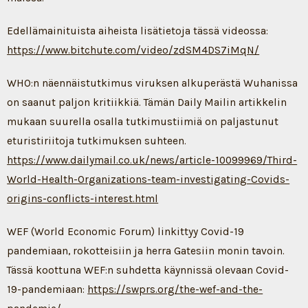
Edellämainituista aiheista lisätietoja tässä videossa:
https://www.bitchute.com/video/zdSM4DS7iMqN/
WHO:n näennäistutkimus viruksen alkuperästä Wuhanissa
on saanut paljon kritiikkiä. Tämän Daily Mailin artikkelin
mukaan suurella osalla tutkimustiimiä on paljastunut
eturistiriitoja tutkimuksen suhteen.
https://www.dailymail.co.uk/news/article-10099969/Third-
World-Health-Organizations-team-investigating-Covids-
origins-conflicts-interest.html
WEF (World Economic Forum) linkittyy Covid-19
pandemiaan, rokotteisiin ja herra Gatesiin monin tavoin.
Tässä koottuna WEF:n suhdetta käynnissä olevaan Covid-
19-pandemiaan:
https://swprs.org/the-wef-and-the-