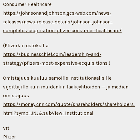
Consumer Healthcare
https://johnsonandjohnson.gcs-web.com/news-
releases/news-release-details/johnson-johnson-
completes-acquisition-pfizer-consumer-healthcare/
(Pfizerkin ostoksilla
https://businesschief.com/leadership-and-
strategy/pfizers-most-expensive-acquisitions
)
Omistajuus kuuluu samoille institutionaalisille
sijoittajille kuin muidenkin lääkeyhtiöiden — ja median
omistajuus
https://money.cnn.com/quote/shareholders/shareholders.
html?symb=JNJ&subView=institutional
vrt
Pfizer