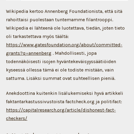
Wikipedia kertoo Annenberg Foundationista, että sitä
rahoittaisi puolestaan tuntemamme filantrooppi.
Wikipedia ei lähteenä ole luotettava, tiedän, joten tieto
oli tarkastettava myös täältä:
https://www.gatesfoundation.org/about/committed-
grants?q=annenberg
. Mahdollisesti, jopa
todennäköisesti isojen hyväntekeväisyyssäätiöiden
kyseessä ollessa tämä ei ole todiste mistään, vain
sattuma. Lisäksi summat ovat suhteellisen pieniä.
Anekdoottina kuitenkin lisälukemiseksi hyvä artikkeli
faktantarkastussivustoista factcheck.org ja politifact:
https://capitalresearch.org/article/dishonest-fact-
checkers/