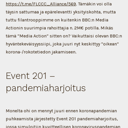
https://t.me/FLCCC_Alliance/569
. Tämäkin voi olla
täysin sattumaa ja epärelevantti yksityiskohta, mutta
tuttu filantrooppimme on kuitenkin BBC:n Media
Actionin suurimpia rahoittajia n. 2M€ potilla. Mikäs
tämä ”Media Action” sitten on? Vaikuttaisi olevan BBC:n
hyväntekeväisyyssiipi, joka juuri nyt keskittyy ”oikean”
korona-/rokotetiedon jakamiseen.
Event 201 –
pandemiaharjoitus
Monelta ohi on mennyt juuri ennen koronapandemian
puhkeamista järjestetty Event 201 pandemiaharjoitus,
jossa simuloitiin kuvitteellisen koronaviruspandemian