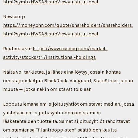
html?symb=NWSA&subView=institutional
Newscorp
https://money.cnn.com/quote/shareholders/shareholders.
html?symb=NWSA&subView=institutional
Reutersiakin
https://www.nasdaq.com/market-
activity/stocks/tri/institutional-holdings
Näitä voi tarkistaa, ja lähes aina löytyy jossain kohtaa
omistajuusketjua BlackRock, Vanguard, StateStreet ja pari
muuta — jotka nekin omistavat toisiaan.
Lopputulemana em. sijoitusyhtiöt omistavat median, jossa
ylistetään em. sijoitusyhtiöiden omistamien
lääketehtaiden tuotteita. Samat sijoitusyhtiöt rahoittavat
omistamiensa ”filantrooppisten” säätiöiden kautta