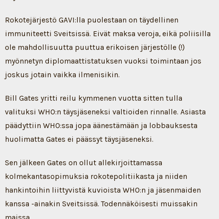
Rokotejärjestö GAVI:lla puolestaan on täydellinen
immuniteetti Sveitsissä. Eivät maksa veroja, eikä poliisilla
ole mahdollisuutta puuttua erikoisen järjestölle (!)
myönnetyn diplomaattistatuksen vuoksi toimintaan jos
joskus jotain vaikka ilmenisikin.
Bill Gates yritti reilu kymmenen vuotta sitten tulla
valituksi WHO:n täysjäseneksi valtioiden rinnalle. Asiasta
päädyttiin WHO:ssa jopa äänestämään ja lobbauksesta
huolimatta Gates ei päässyt täysjäseneksi.
Sen jälkeen Gates on ollut allekirjoittamassa
kolmekantasopimuksia rokotepolitiikasta ja niiden
hankintoihin liittyvistä kuvioista WHO:n ja jäsenmaiden
kanssa -ainakin Sveitsissä. Todennäköisesti muissakin
maissa.