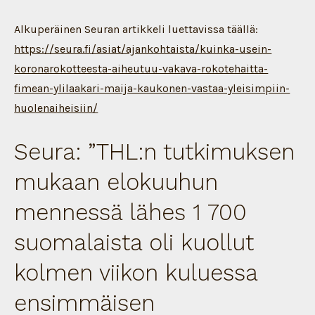
Alkuperäinen Seuran artikkeli luettavissa täällä:
https://seura.fi/asiat/ajankohtaista/kuinka-usein-
koronarokotteesta-aiheutuu-vakava-rokotehaitta-
fimean-ylilaakari-maija-kaukonen-vastaa-yleisimpiin-
huolenaiheisiin/
Seura: ”THL:n tutkimuksen
mukaan elokuuhun
mennessä lähes 1 700
suomalaista oli kuollut
kolmen viikon kuluessa
ensimmäisen