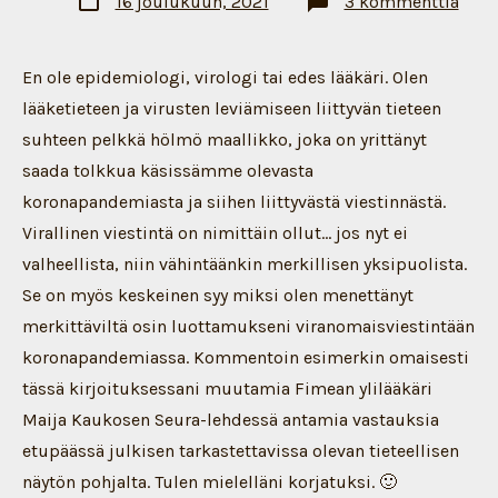
artik
16 joulukuun, 2021
3 kommenttia
päivämäärä
Ajat
Fime
ylilä
Maij
En ole epidemiologi, virologi tai edes lääkäri. Olen
Kauk
väitt
lääketieteen ja virusten leviämiseen liittyvän tieteen
Seur
suhteen pelkkä hölmö maallikko, joka on yrittänyt
7.12.
saada tolkkua käsissämme olevasta
koronapandemiasta ja siihen liittyvästä viestinnästä.
Virallinen viestintä on nimittäin ollut… jos nyt ei
valheellista, niin vähintäänkin merkillisen yksipuolista.
Se on myös keskeinen syy miksi olen menettänyt
merkittäviltä osin luottamukseni viranomaisviestintään
koronapandemiassa. Kommentoin esimerkin omaisesti
tässä kirjoituksessani muutamia Fimean ylilääkäri
Maija Kaukosen Seura-lehdessä antamia vastauksia
etupäässä julkisen tarkastettavissa olevan tieteellisen
näytön pohjalta. Tulen mielelläni korjatuksi. 🙂