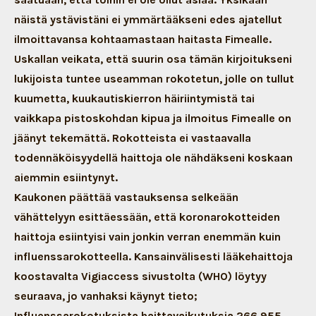
näistä ystävistäni ei ymmärtääkseni edes ajatellut
ilmoittavansa kohtaamastaan haitasta Fimealle.
Uskallan veikata, että suurin osa tämän kirjoitukseni
lukijoista tuntee useamman rokotetun, jolle on tullut
kuumetta, kuukautiskierron häiriintymistä tai
vaikkapa pistoskohdan kipua ja ilmoitus Fimealle on
jäänyt tekemättä. Rokotteista ei vastaavalla
todennäköisyydellä haittoja ole nähdäkseni koskaan
aiemmin esiintynyt.
Kaukonen päättää vastauksensa selkeään
vähättelyyn esittäessään, että koronarokotteiden
haittoja esiintyisi vain jonkin verran enemmän kuin
influenssarokotteella. Kansainvälisesti lääkehaittoja
koostavalta Vigiaccess sivustolta (WHO) löytyy
seuraava, jo vanhaksi käynyt tieto;
Influenssarokotuksista haittavaikutuksia 266 955,