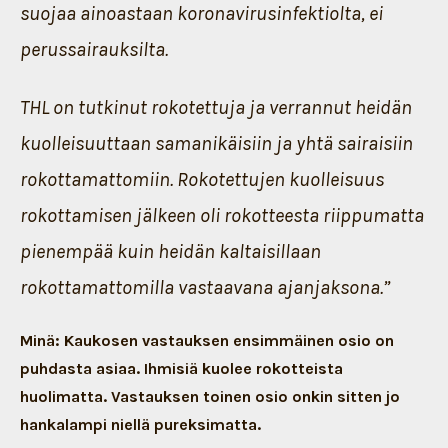
suojaa ainoastaan koronavirusinfektiolta, ei
perussairauksilta.
THL on tutkinut rokotettuja ja verrannut heidän
kuolleisuuttaan samanikäisiin ja yhtä sairaisiin
rokottamattomiin. Rokotettujen kuolleisuus
rokottamisen jälkeen oli rokotteesta riippumatta
pienempää kuin heidän kaltaisillaan
rokottamattomilla vastaavana ajanjaksona.”
Minä: Kaukosen vastauksen ensimmäinen osio on
puhdasta asiaa. Ihmisiä kuolee rokotteista
huolimatta. Vastauksen toinen osio onkin sitten jo
hankalampi niellä pureksimatta.