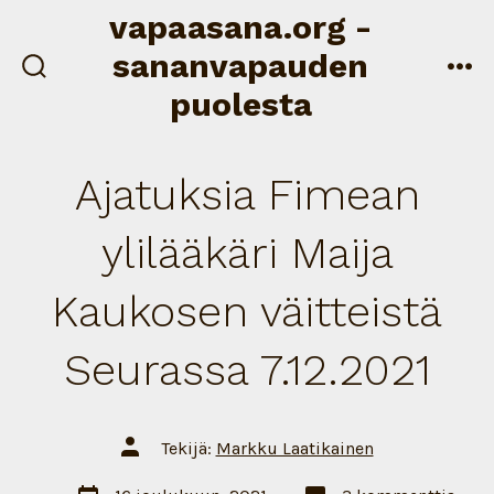
Siirry
vapaasana.org -
sisältöön
sananvapauden
näytä/piilota
val
puolesta
hakukenttä
Ajatuksia Fimean
ylilääkäri Maija
Kaukosen väitteistä
Seurassa 7.12.2021
Artikkelin
Tekijä:
Markku Laatikainen
tekijä
Artikkelin