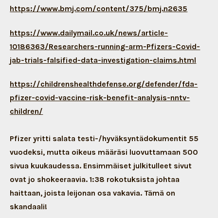
https://www.bmj.com/content/375/bmj.n2635
https://www.dailymail.co.uk/news/article-
10186363/Researchers-running-arm-Pfizers-Covid-
jab-trials-falsified-data-investigation-claims.html
https://childrenshealthdefense.org/defender/fda-
pfizer-covid-vaccine-risk-benefit-analysis-nntv-
children/
Pfizer yritti salata testi-/hyväksyntädokumentit 55
vuodeksi, mutta oikeus määräsi luovuttamaan 500
sivua kuukaudessa. Ensimmäiset julkitulleet sivut
ovat jo shokeeraavia. 1:38 rokotuksista johtaa
haittaan, joista leijonan osa vakavia. Tämä on
skandaali!