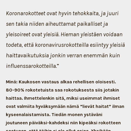
Koronarokotteet ovat hyvin tehokkaita, ja juuri
sen takia niiden aiheuttamat paikalliset ja
yleisoireet ovat yleisiä. Hieman yleistäen voidaan
todeta, että koronavirusrokotteilla esiintyy yleisiä
haittavaikutuksia jonkin verran enemmän kuin
influenssarokotteilla.
”
Minä: Kaukosen vastaus alkaa rehellisen oloisesti.
80-90% rokotetuista saa rokotuksesta siis jotakin
haittaa. Ihmettelenkin sitä, miksi useimmat ihmiset
ovat valmiita hyväksymään nämä ”lievät haitat” ilman
kyseenalaistamista. Tiedän monen ystäväni
joutuneen päiväksi-kahdeksi niin kipeäksi rokotteen
saatuaan, että töihin ei ole ollut asiaa. Yksikään