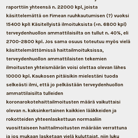
raporttiin yhteensä n. 22000 kpl, joista
käsittelemättä on Fimean ruuhkautumisen (?) vuoksi
15400 kpl! Käsitellyistä ilmoituksista (=n. 6800 kpl)
terveydenhuollon ammattilaisilta on tullut n. 40%, eli
2700-2800 kpl. Jos sama osuus toteutuu myös vielä
käsittelemättömissä haittailmoituksissa,
terveydenhuollon ammattilaisten tekemien
ilmoitusten yhteismäärän voisi olettaa olevan lähes
10000 kpl. Kaukosen pitäisikin mielestäni tuoda
selkeästi ilmi, että jo pelkästään terveydenhuollon
ammattilaisilta tulleiden
koronarokotehaittailmoitusten määrä vaikuttaisi
olevan n. kaksinkertainen kaikkien lääkkeiden ja
rokotteiden yhteenlaskettuun normaaliin
vuosittaiseen haittailmoitusten määrään verrattuna
ja jos mukaan lasketaan vielä kuluttajat, niin luku