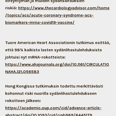
oireyhtymän ja muiden sydänsairauksien
riskiä:
https://www.thecardiologyadvisor.com/home
/topics/acs/acute-coronary-syndrome-acs-
biomarkers-mrna-covid19-vaccine/
Tuore American Heart Associationin tutkimus esittää,
että 98% kaikista lasten sydänlihastulehduksista
johtuisi nyt mRNA-rokotteista:
https://www.ahajournals.org/doi/10.1161/CIRCULATIO
NAHA.121.056583
Hong Kongissa tutkimuksin todettu merkittävästi
kohonnut riski nuorilla sydänlihastulehdukseen
rokotteen jälkeen:
https://academic.oup.com/cid/advance-article-
abstract/doi/10.1093/cid/ciab989/6445179