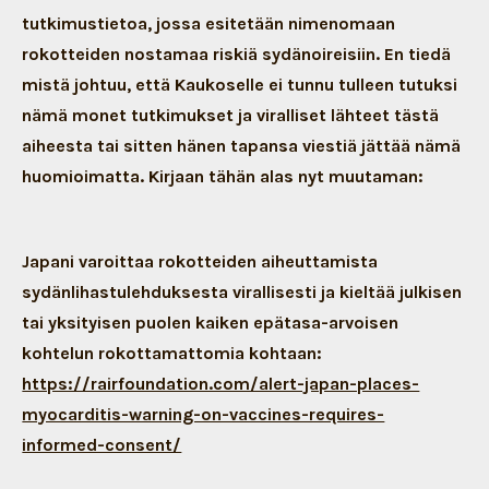
tutkimustietoa, jossa esitetään nimenomaan
rokotteiden nostamaa riskiä sydänoireisiin. En tiedä
mistä johtuu, että Kaukoselle ei tunnu tulleen tutuksi
nämä monet tutkimukset ja viralliset lähteet tästä
aiheesta tai sitten hänen tapansa viestiä jättää nämä
huomioimatta. Kirjaan tähän alas nyt muutaman:
Japani varoittaa rokotteiden aiheuttamista
sydänlihastulehduksesta virallisesti ja kieltää julkisen
tai yksityisen puolen kaiken epätasa-arvoisen
kohtelun rokottamattomia kohtaan:
https://rairfoundation.com/alert-japan-places-
myocarditis-warning-on-vaccines-requires-
informed-consent/