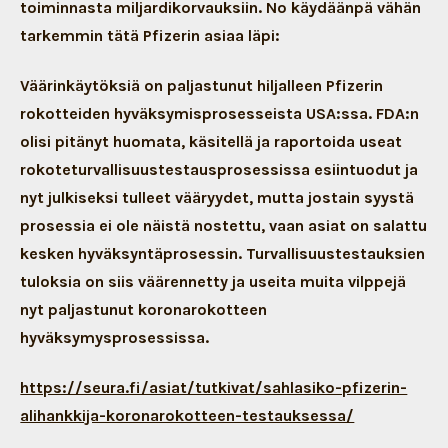
toiminnasta miljardikorvauksiin. No käydäänpä vähän
tarkemmin tätä Pfizerin asiaa läpi:
Väärinkäytöksiä on paljastunut hiljalleen Pfizerin
rokotteiden hyväksymisprosesseista USA:ssa. FDA:n
olisi pitänyt huomata, käsitellä ja raportoida useat
rokoteturvallisuustestausprosessissa esiintuodut ja
nyt julkiseksi tulleet vääryydet, mutta jostain syystä
prosessia ei ole näistä nostettu, vaan asiat on salattu
kesken hyväksyntäprosessin. Turvallisuustestauksien
tuloksia on siis väärennetty ja useita muita vilppejä
nyt paljastunut koronarokotteen
hyväksymysprosessissa.
https://seura.fi/asiat/tutkivat/sahlasiko-pfizerin-
alihankkija-koronarokotteen-testauksessa/