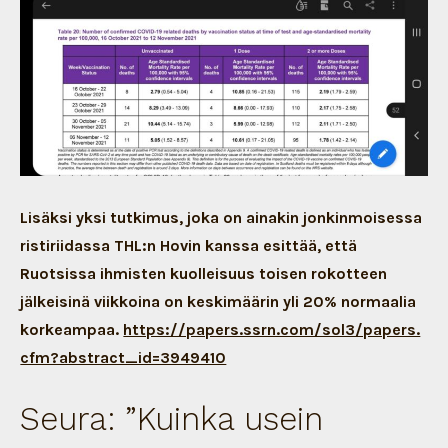
Lisäksi yksi tutkimus, joka on ainakin jonkinmoisessa
ristiriidassa THL:n Hovin kanssa esittää, että
Ruotsissa ihmisten kuolleisuus toisen rokotteen
jälkeisinä viikkoina on keskimäärin yli 20% normaalia
korkeampaa.
https://papers.ssrn.com/sol3/papers.
cfm?abstract_id=3949410
Seura: ”Kuinka usein