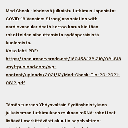
Med Check -lehdessä julkaistu tutkimus Japanista:
COVID-19 Vaccine: Strong association with
cardiovascular death kertoo karua kieltään
rokotteiden aiheuttamista sydänperäisistä
kuolemista.
Koko lehti PDF:
https://secureservercdn.net/160.153.138.219/08l.813
.myftpupload.com/wp-
content/uploads/2021/12/Med-Check-Tip-20-2021-
0812.pdf
Tämän tuoreen Yhdysvaltain Sydänyhdistyksen
julkaiseman tutkimuksen mukaan mRNA-rokotteet
lisäävät merkittävästi akuutin sepelvaltimo-