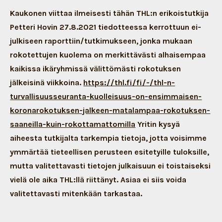
Kaukonen viittaa ilmeisesti tähän THL:n erikoistutkija
Petteri Hovin 27.8.2021 tiedotteessa kerrottuun ei-
julkiseen raporttiin/tutkimukseen, jonka mukaan
rokotettujen kuolema on merkittävästi alhaisempaa
kaikissa ikäryhmissä välittömästi rokotuksen
jälkeisinä viikkoina.
https://thl.fi/fi/-/thl-n-
turvallisuusseuranta-kuolleisuus-on-ensimmaisen-
koronarokotuksen-jalkeen-matalampaa-rokotuksen-
saaneilla-kuin-rokottamattomilla
Yritin kysyä
aiheesta tutkijalta tarkempia tietoja, jotta voisimme
ymmärtää tieteellisen perusteen esitetyille tuloksille,
mutta valitettavasti tietojen julkaisuun ei toistaiseksi
vielä ole aika THL:llä riittänyt.
Asiaa ei siis voida
valitettavasti mitenkään tarkastaa.