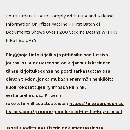
Court Orders FDA To Comply With FOIA and Release
Information On Pfizer Vaccine – First Batch of
Documents Shows Over 1,200 Vaccine Deaths WITHIN
FIRST 90 DAYS
Bloggaaja tietokirjailija ja pitkäaikainen tutkiva
journalisti Alex Berenson on kirjannut lähteineen
tähän kirjoitukseensa helposti tarkastettavissa
olevan tiedon, jonka mukaan enemmän henkilöitä
kuoli rokotettujen ryhmässä kuin nk.
vertailuryhmässä Pfizerin
rokoteturvallisuustesteissä:
https://alexberenson.su
bstack.com/p/more-people-died-in-the-key-clinical
Tässä ruodittuna Pfizerin dokumentaatiosta