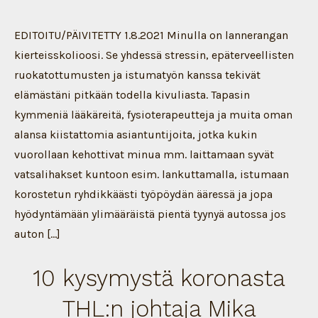
päät
koro
asio
EDITOITU/PÄIVITETTY 1.8.2021 Minulla on lannerangan
kierteisskolioosi. Se yhdessä stressin, epäterveellisten
ruokatottumusten ja istumatyön kanssa tekivät
elämästäni pitkään todella kivuliasta. Tapasin
kymmeniä lääkäreitä, fysioterapeutteja ja muita oman
alansa kiistattomia asiantuntijoita, jotka kukin
vuorollaan kehottivat minua mm. laittamaan syvät
vatsalihakset kuntoon esim. lankuttamalla, istumaan
korostetun ryhdikkäästi työpöydän ääressä ja jopa
hyödyntämään ylimääräistä pientä tyynyä autossa jos
auton […]
10 kysymystä koronasta
THL:n johtaja Mika