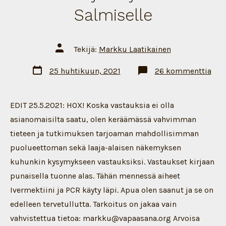
Salmiselle
Artikkelin
Tekijä:
Markku Laatikainen
tekijä
Artikkelin
arti
25 huhtikuun, 2021
26 kommenttia
päivämäärä
10
kys
kor
THL
EDIT 25.5.2021: HOX! Koska vastauksia ei olla
joht
Mik
asianomaisilta saatu, olen keräämässä vahvimman
Salm
tieteen ja tutkimuksen tarjoaman mahdollisimman
puolueettoman sekä laaja-alaisen näkemyksen
kuhunkin kysymykseen vastauksiksi. Vastaukset kirjaan
punaisella tuonne alas. Tähän mennessä aiheet
Ivermektiini ja PCR käyty läpi. Apua olen saanut ja se on
edelleen tervetullutta. Tarkoitus on jakaa vain
vahvistettua tietoa: markku@vapaasana.org Arvoisa