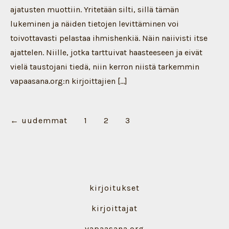
ajatusten muottiin. Yritetään silti, sillä tämän
lukeminen ja näiden tietojen levittäminen voi
toivottavasti pelastaa ihmishenkiä. Näin naiivisti itse
ajattelen. Niille, jotka tarttuivat haasteeseen ja eivät
vielä taustojani tiedä, niin kerron niistä tarkemmin
vapaasana.org:n kirjoittajien […]
Artikkelien
←
uudemmat
1
2
3
sivutus
kirjoitukset
kirjoittajat
vapaasana.org