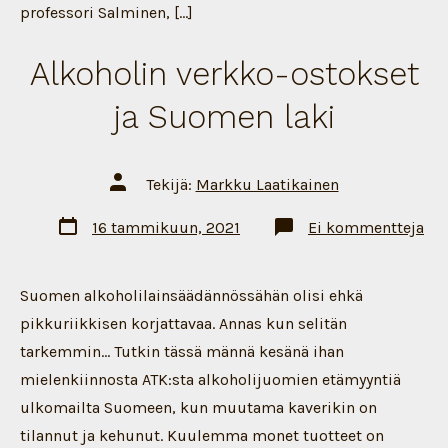
professori Salminen, […]
Alkoholin verkko-ostokset
ja Suomen laki
Artikkelin
Tekijä:
Markku Laatikainen
tekijä
Artikkelin
art
16 tammikuun, 2021
Ei kommentteja
päivämäärä
Alk
ver
ost
ja
Suomen alkoholilainsäädännössähän olisi ehkä
Su
lak
pikkuriikkisen korjattavaa. Annas kun selitän
tarkemmin… Tutkin tässä männä kesänä ihan
mielenkiinnosta ATK:sta alkoholijuomien etämyyntiä
ulkomailta Suomeen, kun muutama kaverikin on
tilannut ja kehunut. Kuulemma monet tuotteet on