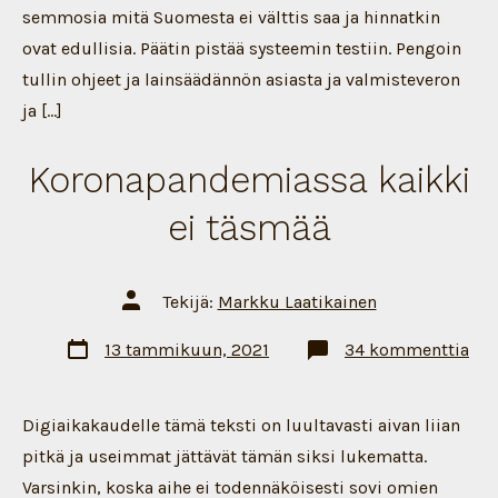
semmosia mitä Suomesta ei välttis saa ja hinnatkin
ovat edullisia. Päätin pistää systeemin testiin. Pengoin
tullin ohjeet ja lainsäädännön asiasta ja valmisteveron
ja […]
Koronapandemiassa kaikki
ei täsmää
Artikkelin
Tekijä:
Markku Laatikainen
tekijä
Artikkelin
art
13 tammikuun, 2021
34 kommenttia
päivämäärä
Kor
kai
ei
täs
Digiaikakaudelle tämä teksti on luultavasti aivan liian
pitkä ja useimmat jättävät tämän siksi lukematta.
Varsinkin, koska aihe ei todennäköisesti sovi omien