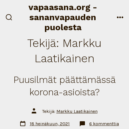
Siirry
vapaasana.org -
sisältöön
sananvapauden
näytä/piilota
val
puolesta
hakukenttä
Tekijä:
Markku
Laatikainen
Puusilmät päättämässä
korona-asioista?
Artikkelin
Tekijä:
Markku Laatikainen
tekijä
Artikkelin
artik
18 heinäkuun, 2021
6 kommenttia
päivämäärä
Puus